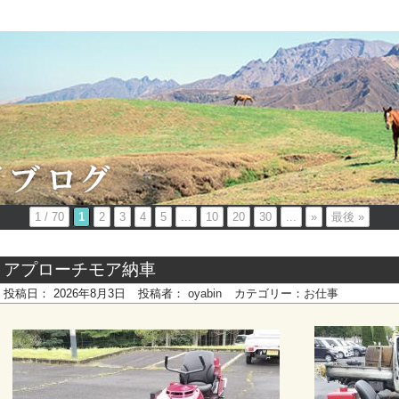
1 / 70
1
2
3
4
5
...
10
20
30
...
»
最後 »
アプローチモア納車
投稿日：
2026年8月3日
投稿者：
oyabin
カテゴリー：
お仕事