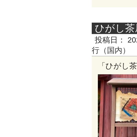
ひがし茶
投稿日：
20
行（国内）
「ひがし茶