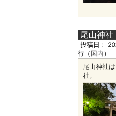
尾山神社
投稿日：
20
行（国内）
尾山神社は
社。