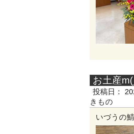
お土産m(_
投稿日：
20
きもの
いづうの鯖寿