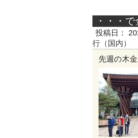
・・・で
投稿日：
20
行（国内）
先週の木金