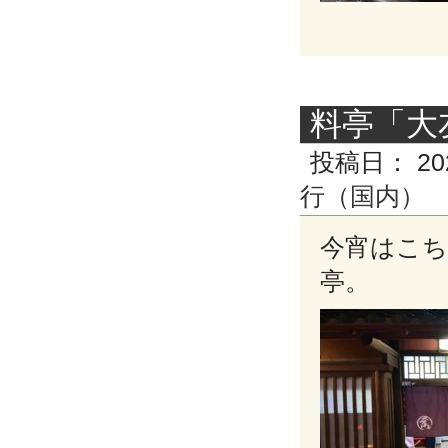
料亭「大
投稿日：
20
行（国内）
今宵はこち
亭。