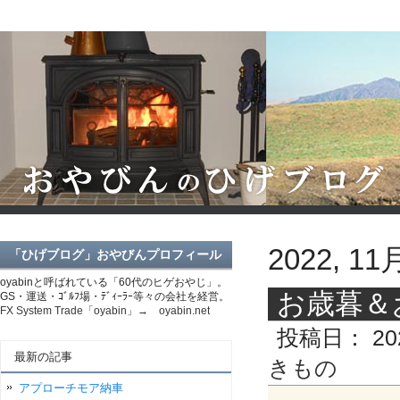
2022, 11
「ひげブログ」おやびんプロフィール
oyabinと呼ばれている「60代のヒゲおやじ」。
お歳暮＆お土
GS・運送・ｺﾞﾙﾌ場・ﾃﾞｨｰﾗｰ等々の会社を経営。
FX System Trade「oyabin」→ oyabin.net
投稿日：
20
最新の記事
きもの
アプローチモア納車