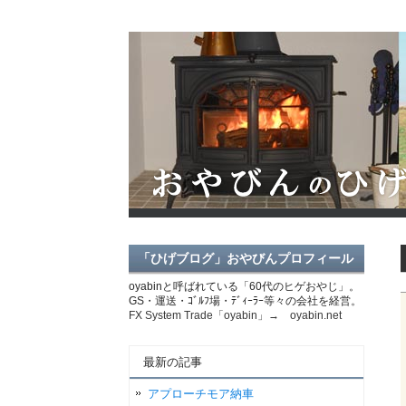
「ひげブログ」おやびんプロフィール
oyabinと呼ばれている「60代のヒゲおやじ」。
GS・運送・ｺﾞﾙﾌ場・ﾃﾞｨｰﾗｰ等々の会社を経営。
FX System Trade「oyabin」→ oyabin.net
最新の記事
アプローチモア納車