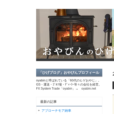
「ひげブログ」おやびんプロフィール
oyabinと呼ばれている「60代のヒゲおやじ」。
GS・運送・ｺﾞﾙﾌ場・ﾃﾞｨｰﾗｰ等々の会社を経営。
FX System Trade「oyabin」→ oyabin.net
最新の記事
アプローチモア納車