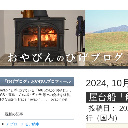
2024, 10
「ひげブログ」おやびんプロフィール
oyabinと呼ばれている「60代のヒゲおやじ」。
屋台船「
GS・運送・ｺﾞﾙﾌ場・ﾃﾞｨｰﾗｰ等々の会社を経営。
FX System Trade「oyabin」→ oyabin.net
投稿日：
20
最新の記事
行（国内）
アプローチモア納車