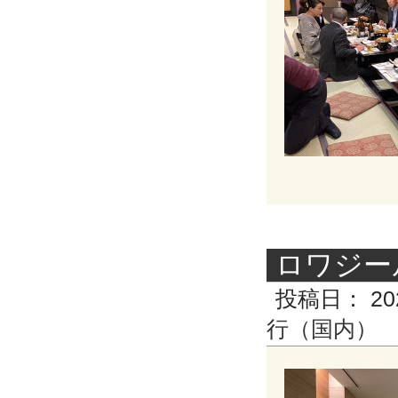
ロワジー
投稿日：
20
行（国内）