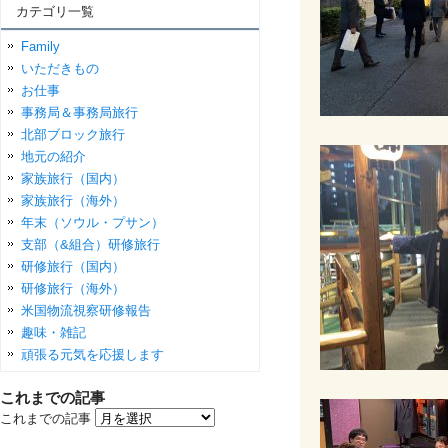
カテゴリ一覧
Family
いただきもの
お仕事
事務局＆事務局旅行
北部ブロック旅行
地元の紹介
家族旅行（国内）
家族旅行（海外）
年末（ソウル・プサン）
支部（&組合）研修旅行
研修旅行（国内）
研修旅行（海外）
米国物流視察研修報告
趣味・雑記
頑張る元気を応援します
これまでの記事
これまでの記事