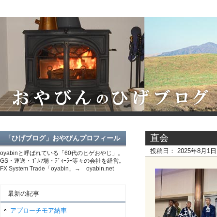
直会
「ひげブログ」おやびんプロフィール
投稿日：
2025年8月1
oyabinと呼ばれている「60代のヒゲおやじ」。
GS・運送・ｺﾞﾙﾌ場・ﾃﾞｨｰﾗｰ等々の会社を経営。
FX System Trade「oyabin」→ oyabin.net
最新の記事
アプローチモア納車