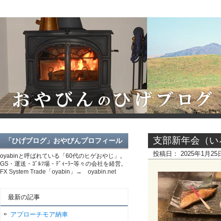
支部新年会（い
「ひげブログ」おやびんプロフィール
投稿日：
2025年1月2
oyabinと呼ばれている「60代のヒゲおやじ」。
GS・運送・ｺﾞﾙﾌ場・ﾃﾞｨｰﾗｰ等々の会社を経営。
FX System Trade「oyabin」→ oyabin.net
最新の記事
アプローチモア納車