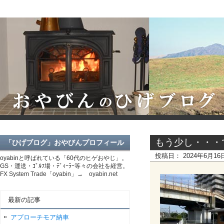
もう少し・・・
「ひげブログ」おやびんプロフィール
投稿日：
2024年6月1
oyabinと呼ばれている「60代のヒゲおやじ」。
GS・運送・ｺﾞﾙﾌ場・ﾃﾞｨｰﾗｰ等々の会社を経営。
FX System Trade「oyabin」→ oyabin.net
最新の記事
アプローチモア納車