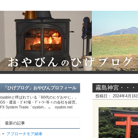
霧島神宮・・・
「ひげブログ」おやびんプロフィール
投稿日：
2024年4月1
oyabinと呼ばれている「60代のヒゲおやじ」。
GS・運送・ｺﾞﾙﾌ場・ﾃﾞｨｰﾗｰ等々の会社を経営。
FX System Trade「oyabin」→ oyabin.net
最新の記事
アプローチモア納車