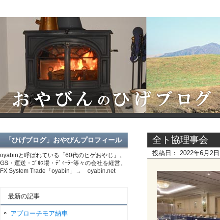
全ト協理事会
「ひげブログ」おやびんプロフィール
投稿日：
2022年6月2
oyabinと呼ばれている「60代のヒゲおやじ」。
GS・運送・ｺﾞﾙﾌ場・ﾃﾞｨｰﾗｰ等々の会社を経営。
FX System Trade「oyabin」→ oyabin.net
最新の記事
アプローチモア納車