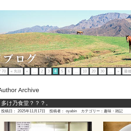
/ 70
« 先頭
«
...
2
3
4
5
6
...
10
20
30
...
»
最後
Author Archive
多け乃食堂？？？。
投稿日：
2025年11月17日
投稿者：
oyabin
カテゴリー：
趣味・雑記