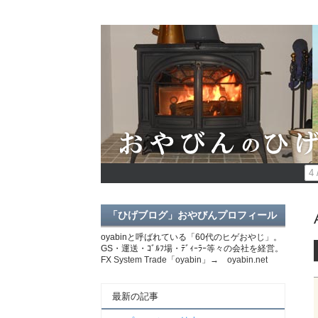
4 
「ひげブログ」おやびんプロフィール
oyabinと呼ばれている「60代のヒゲおやじ」。
GS・運送・ｺﾞﾙﾌ場・ﾃﾞｨｰﾗｰ等々の会社を経営。
FX System Trade「oyabin」→ oyabin.net
最新の記事