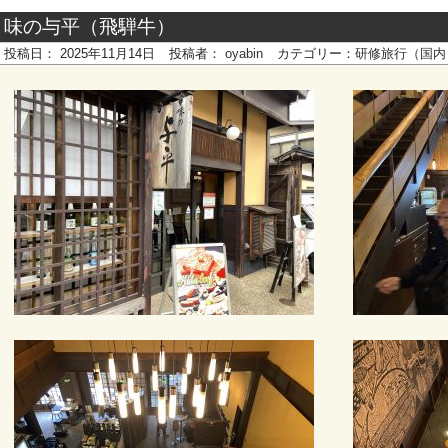
味の与平（飛騨牛）
投稿日：
2025年11月14日
投稿者：
oyabin
カテゴリー：
研修旅行（国内