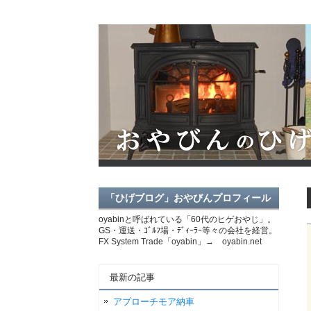
「ひげブログ」おやびんプロフィール
oyabinと呼ばれている「60代のヒゲおやじ」。
GS・運送・ｺﾞﾙﾌ場・ﾃﾞｨｰﾗｰ等々の会社を経営。
FX System Trade「oyabin」→ oyabin.net
最新の記事
アプローチモア納車