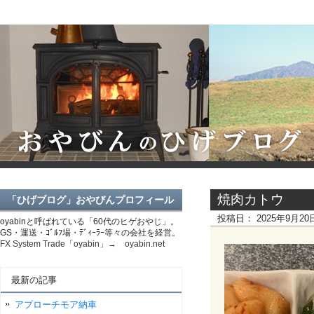
焼肉カトウ
「ひげブログ」おやびんプロフィール
投稿日：
2025年9月2
oyabinと呼ばれている「60代のヒゲおやじ」。
GS・運送・ｺﾞﾙﾌ場・ﾃﾞｨｰﾗｰ等々の会社を経営。
FX System Trade「oyabin」→ oyabin.net
最新の記事
アプローチモア納車