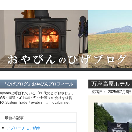
万座高原ホテル
「ひげブログ」おやびんプロフィール
投稿日：
2025年7月6
oyabinと呼ばれている「60代のヒゲおやじ」。
GS・運送・ｺﾞﾙﾌ場・ﾃﾞｨｰﾗｰ等々の会社を経営。
FX System Trade「oyabin」→ oyabin.net
最新の記事
アプローチモア納車