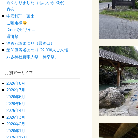
近くなりました（地元から90分）
直会
中國料理「萬来」
ご馳走様
Dinerでビリヤニ
還御祭
深谷八坂まつり（最終日）
第31回深谷まつり 29,000人ご来場
八坂神社夏季大祭「神幸祭」
月別アーカイブ
2026年8月
2026年7月
2026年6月
2026年5月
2026年4月
2026年3月
2026年2月
2026年1月
2025年12月