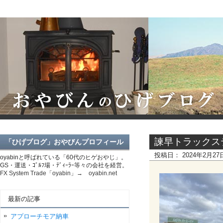
諫早トラックス
「ひげブログ」おやびんプロフィール
投稿日：
2024年2月2
oyabinと呼ばれている「60代のヒゲおやじ」。
GS・運送・ｺﾞﾙﾌ場・ﾃﾞｨｰﾗｰ等々の会社を経営。
FX System Trade「oyabin」→ oyabin.net
最新の記事
アプローチモア納車