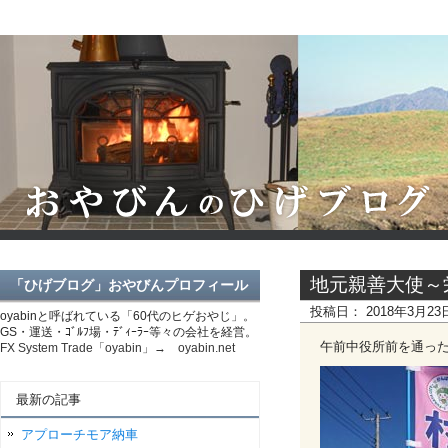
地元親善大使～
「ひげブログ」おやびんプロフィール
投稿日：
2018年3月2
oyabinと呼ばれている「60代のヒゲおやじ」。
GS・運送・ｺﾞﾙﾌ場・ﾃﾞｨｰﾗｰ等々の会社を経営。
午前中役所前を通っ
FX System Trade「oyabin」→ oyabin.net
最新の記事
アプローチモア納車